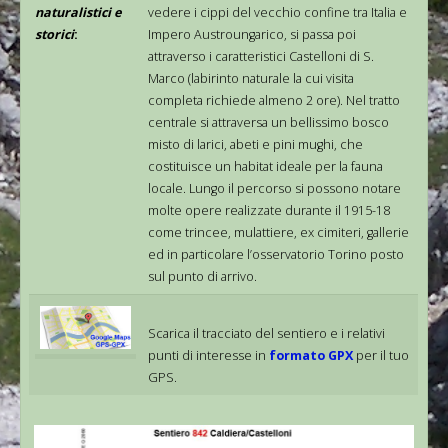
naturalistici e
vedere i cippi del vecchio confine tra Italia e
storici
:
Impero Austroungarico, si passa poi
attraverso i caratteristici Castelloni di S.
Marco (labirinto naturale la cui visita
completa richiede almeno 2 ore). Nel tratto
centrale si attraversa un bellissimo bosco
misto di larici, abeti e pini mughi, che
costituisce un habitat ideale per la fauna
locale. Lungo il percorso si possono notare
molte opere realizzate durante il 1915-18
come trincee, mulattiere, ex cimiteri, gallerie
ed in particolare l’osservatorio Torino posto
sul punto di arrivo.
Scarica il tracciato del sentiero e i relativi
punti di interesse in
formato GPX
per il tuo
GPS.