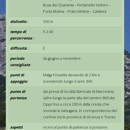
Busa dei Quaranta – Fontanello Isidoro –
Porta Molina – Prato Moline – Caldiera
dislivello
:
530 m
tempo di
h 2:40
percorrenza
:
difficoltà
:
E
periodo
da giugno a novembre
consigliato
:
punti di
Malga Fossetta deviando di 2 Km e
appoggio
:
scendendo lungo il sent. 845
punto di
dai pressi di località Barricata di Marcesina,
partenza
:
salire lungo la parte alta del sentiro 869 dei
Cippi fino a circa 200 m dalla cresta che
sovrasta la Valsugana, in corrispondenza del
confine tra le province di Vicenza e Trento
aspetti
vicino al punto di partenza si possono