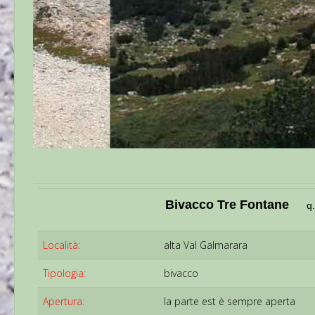
Bivacco Tre Fontane
q
Località:
alta Val Galmarara
Tipologia:
bivacco
Apertura:
la parte est è sempre aperta