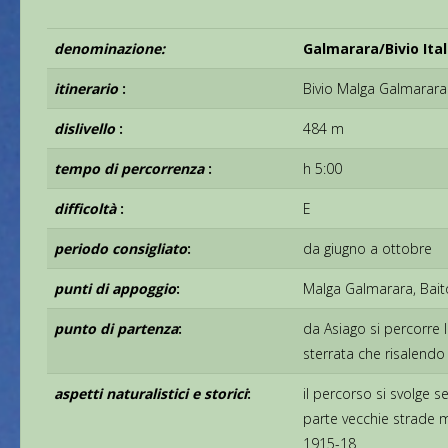
denominazione:
Galmarara/Bivio Ital
itinerario
:
Bivio Malga Galmarara
dislivello
:
484 m
tempo di percorrenza
:
h 5:00
difficoltà
:
E
periodo consigliato
:
da giugno a ottobre
punti di appoggio
:
Malga Galmarara, Baito
punto di partenza
:
da Asiago si percorre l
sterrata che risalendo
aspetti naturalistici e storici
:
il percorso si svolge 
parte vecchie strade mi
1915-18