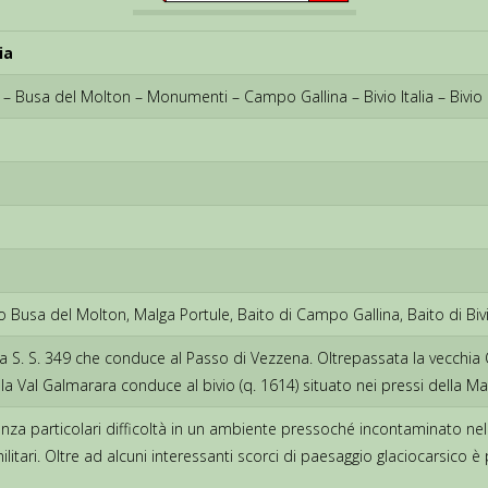
ia
 – Busa del Molton – Monumenti – Campo Gallina – Bivio Italia – Bivi
 Busa del Molton, Malga Portule, Baito di Campo Gallina, Baito di Bivio
a S. S. 349 che conduce al Passo di Vezzena. Oltrepassata la vecchia Os
 la Val Galmarara conduce al bivio (q. 1614) situato nei pressi della M
senza particolari difficoltà in un ambiente pressoché incontaminato ne
litari. Oltre ad alcuni interessanti scorci di paesaggio glaciocarsico è 