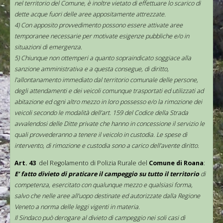
nel territorio del Comune, è inoltre vietato di effettuare lo scarico di
dette acque fuori delle aree appositamente attrezzate.
4) Con apposito provvedimento possono essere attivate aree
temporanee necessarie per motivate esigenze pubbliche e/o in
situazioni di emergenza.
5) Chiunque non ottemperi a quanto sopraindicato soggiace alla
sanzione amministrativa e a questa consegue, di diritto,
l’allontanamento immediato dal territorio comunale delle persone,
degli attendamenti e dei veicoli comunque trasportati ed utilizzati ad
abitazione ed ogni altro mezzo in loro possesso e/o la rimozione dei
veicoli secondo le modalità dell’art. 159 del Codice della Strada
avvalendosi delle Ditte private che hanno in concessione il servizio le
quali provvederanno a tenere il veicolo in custodia. Le spese di
intervento, di rimozione e custodia sono a carico dell’avente diritto.
Art. 43
del Regolamento di Polizia Rurale del
Comune di Roana
:
E’ fatto divieto di praticare il campeggio su tutto il territorio
di
competenza, esercitato con qualunque mezzo e qualsiasi forma,
salvo che nelle aree all’uopo destinate ed autorizzate dalla Regione
Veneto a norma delle leggi vigenti in materia.
Il Sindaco può derogare al divieto di campeggio nei soli casi di