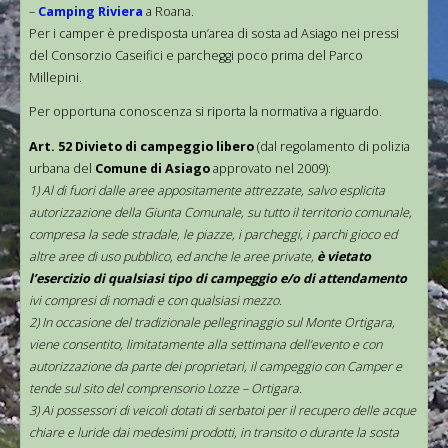
–
Camping Riviera
a Roana.
Per i camper è predisposta un’area di sosta ad Asiago nei pressi
del Consorzio Caseifici e parcheggi poco prima del Parco
Millepini.
Per opportuna conoscenza si riporta la normativa a riguardo.
Art. 52 Divieto di campeggio libero
(dal regolamento di polizia
urbana del
Comune di Asiago
approvato nel 2009):
1) Al di fuori dalle aree appositamente attrezzate, salvo esplicita
autorizzazione della Giunta Comunale, su tutto il territorio comunale,
compresa la sede stradale, le piazze, i parcheggi, i parchi gioco ed
altre aree di uso pubblico, ed anche le aree private,
è vietato
l’esercizio di qualsiasi tipo di campeggio e/o di attendamento
ivi compresi di nomadi e con qualsiasi mezzo.
2) In occasione del tradizionale pellegrinaggio sul Monte Ortigara,
viene consentito, limitatamente alla settimana dell’evento e con
autorizzazione da parte dei proprietari, il campeggio con Camper e
tende sul sito del comprensorio Lozze – Ortigara.
3) Ai possessori di veicoli dotati di serbatoi per il recupero delle acque
chiare e luride dai medesimi prodotti, in transito o durante la sosta