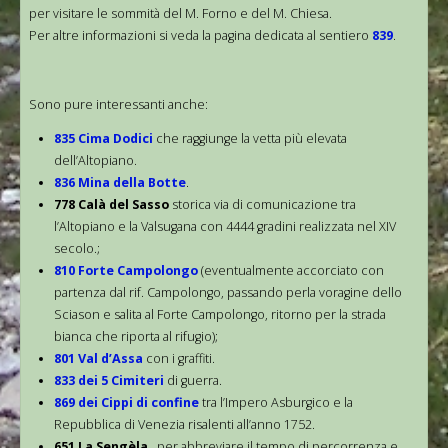
per visitare le sommità del M. Forno e del M. Chiesa.
Per altre informazioni si veda la pagina dedicata al sentiero
839
.
Sono pure interessanti anche:
835 Cima Dodici
che raggiunge la vetta più elevata
dell’Altopiano.
836 Mina della Botte
.
778 Calà del Sasso
storica via di comunicazione tra
l’Altopiano e la Valsugana con 4444 gradini realizzata nel XIV
secolo.;
810 Forte Campolongo
(eventualmente accorciato con
partenza dal rif. Campolongo, passando perla voragine dello
Sciason e salita al Forte Campolongo, ritorno per la strada
bianca che riporta al rifugio);
801 Val d’Assa
con i graffiti.
833 dei 5 Cimiteri
di guerra.
869 dei Cippi di confine
tra l’Impero Asburgico e la
Repubblica di Venezia risalenti all’anno 1752.
651 La Sengèla
, per abbreviare il tempo di percorrenza e