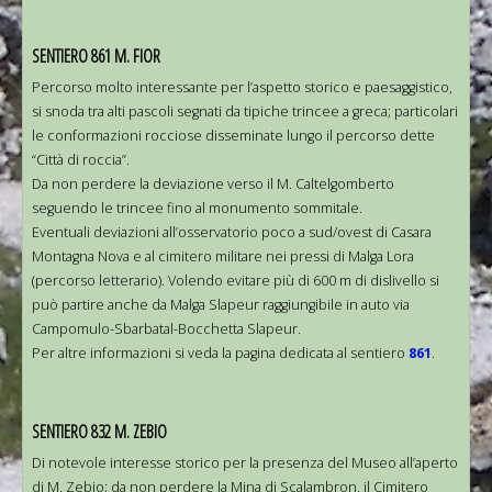
SENTIERO 861 M. FIOR
Percorso molto interessante per l’aspetto storico e paesaggistico,
si snoda tra alti pascoli segnati da tipiche trincee a greca; particolari
le conformazioni rocciose disseminate lungo il percorso dette
“Città di roccia”.
Da non perdere la deviazione verso il M. Caltelgomberto
seguendo le trincee fino al monumento sommitale.
Eventuali deviazioni all’osservatorio poco a sud/ovest di Casara
Montagna Nova e al cimitero militare nei pressi di Malga Lora
(percorso letterario). Volendo evitare più di 600 m di dislivello si
può partire anche da Malga Slapeur raggiungibile in auto via
Campomulo-Sbarbatal-Bocchetta Slapeur.
Per altre informazioni si veda la pagina dedicata al sentiero
861
.
SENTIERO 832 M. ZEBIO
Di notevole interesse storico per la presenza del Museo all’aperto
di M. Zebio; da non perdere la Mina di Scalambron, il Cimitero