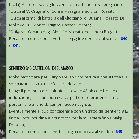
la pila). Per conoscere gli avvenimenti ed i luoghi si consigliano:
“Guida al M. Ortigara” di Corà e Massignani edizioni Rossato;
“Guida ai campi di battaglia dell’Altopiano” di Busana, Pozzato, Dal
Molin vol. 1 Il Monte Ortigara, Gaspari Editore;
“Ortigara – Calvario degli Alpini” di Volpato, ed. Itinera Progetti.
Per altre informazioni si vedano le pagine dedicate ai sentieri
840
e
841
.
SENTIERO 845 CASTELLONI DI S. MARCO
Molto particolare per il singolare labirinto naturale che si trova alla
sommità incassato tra le fessure della roccia.
Lungo il percorso del labirinto si trovano 48 piccole frecce di
indicazione, in alcuni punti serve particolare prudenza, ma è
percorribile anche da bambini accompagnati.
Eventualmente si può concatenare con un tratto del sentiero 842
fino a Porta Incudine e poi ritorno per la mulattiera fino a Malga
Fossetta;
Per altre informazioni si veda la pagina dedicata al sentiero
845
.