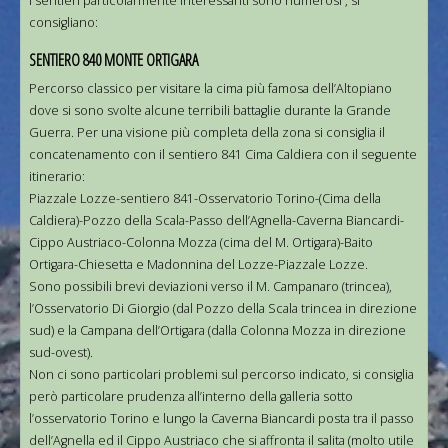
I sentieri particolarmente interessanti sono numerosi , si
consigliano:
SENTIERO 840 MONTE ORTIGARA
Percorso classico per visitare la cima più famosa dell’Altopiano
dove si sono svolte alcune terribili battaglie durante la Grande
Guerra. Per una visione più completa della zona si consiglia il
concatenamento con il sentiero 841 Cima Caldiera con il seguente
itinerario:
Piazzale Lozze-sentiero 841-Osservatorio Torino-(Cima della
Caldiera)-Pozzo della Scala-Passo dell’Agnella-Caverna Biancardi-
Cippo Austriaco-Colonna Mozza (cima del M. Ortigara)-Baito
Ortigara-Chiesetta e Madonnina del Lozze-Piazzale Lozze.
Sono possibili brevi deviazioni verso il M. Campanaro (trincea),
l’Osservatorio Di Giorgio (dal Pozzo della Scala trincea in direzione
sud) e la Campana dell’Ortigara (dalla Colonna Mozza in direzione
sud-ovest).
Non ci sono particolari problemi sul percorso indicato, si consiglia
però particolare prudenza all’interno della galleria sotto
l’osservatorio Torino e lungo la Caverna Biancardi posta tra il passo
dell’Agnella ed il Cippo Austriaco che si affronta il salita (molto utile