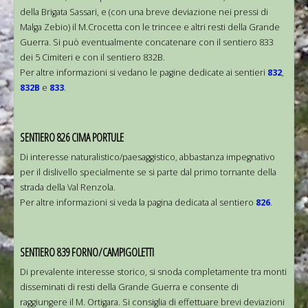
della Brigata Sassari, e (con una breve deviazione nei pressi di
Malga Zebio) il M.Crocetta con le trincee e altri resti della Grande
Guerra. Si può eventualmente concatenare con il sentiero 833
dei 5 Cimiteri e con il sentiero 832B.
Per altre informazioni si vedano le pagine dedicate ai sentieri
832
,
832B
e
833
.
SENTIERO 826 CIMA PORTULE
Di interesse naturalistico/paesaggistico, abbastanza impegnativo
per il dislivello specialmente se si parte dal primo tornante della
strada della Val Renzola.
Per altre informazioni si veda la pagina dedicata al sentiero
826
.
SENTIERO 839 FORNO/CAMPIGOLETTI
Di prevalente interesse storico, si snoda completamente tra monti
disseminati di resti della Grande Guerra e consente di
raggiungere il M. Ortigara. Si consiglia di effettuare brevi deviazioni