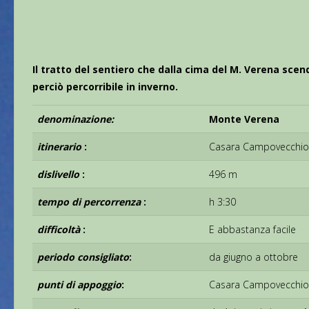
Il tratto del sentiero che dalla cima del M. Verena scen
perciò percorribile in inverno.
denominazione:
Monte Verena
itinerario
:
Casara Campovecchio (
dislivello
:
496 m
tempo di percorrenza
:
h 3:30
difficoltà
:
E abbastanza facile
periodo consigliato
:
da giugno a ottobre
punti di appoggio
:
Casara Campovecchio, C