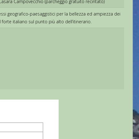
 a Casara Campovecchio (parcheggio gratuito recintato)
ressi geografico-paesaggistici per la bellezza ed ampiezza dei
rte italiano sul punto più alto dell’itinerario.